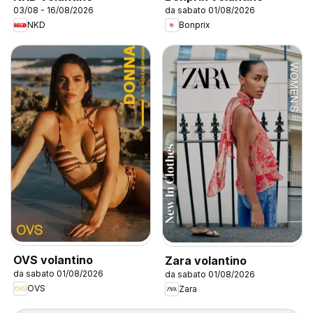
03/08 - 16/08/2026
da sabato 01/08/2026
NKD
Bonprix
OVS volantino
Zara volantino
da sabato 01/08/2026
da sabato 01/08/2026
OVS
Zara