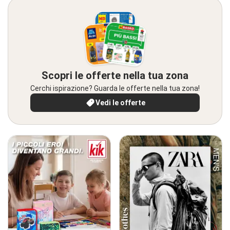
Scopri le offerte nella tua zona
Cerchi ispirazione? Guarda le offerte nella tua zona!
Vedi le offerte