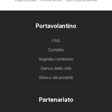
Pagina iniziale
Offerte Verona
Sport e Moda Verona
Portavolantino
FAQ
Contatto
Segnala contenuto
Elenco delle città
Elenco dei prodotti
Partenariato