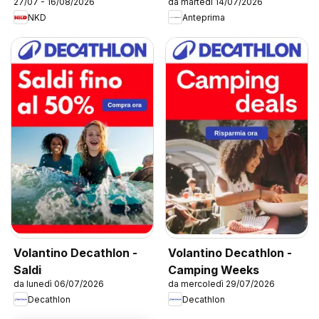
27/07 - 16/08/2026
da martedì 14/07/2026
NKD
Anteprima
Volantino Decathlon -
Volantino Decathlon -
Saldi
Camping Weeks
da lunedì 06/07/2026
da mercoledì 29/07/2026
Decathlon
Decathlon