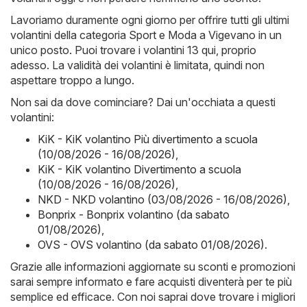
Lavoriamo duramente ogni giorno per offrire tutti gli ultimi
volantini della categoria Sport e Moda a Vigevano in un
unico posto. Puoi trovare i volantini 13 qui, proprio
adesso. La validità dei volantini è limitata, quindi non
aspettare troppo a lungo.
Non sai da dove cominciare? Dai un'occhiata a questi
volantini:
KiK - KiK volantino Più divertimento a scuola
(10/08/2026 - 16/08/2026)
,
KiK - KiK volantino Divertimento a scuola
(10/08/2026 - 16/08/2026)
,
NKD - NKD volantino (03/08/2026 - 16/08/2026)
,
Bonprix - Bonprix volantino (da sabato
01/08/2026)
,
OVS - OVS volantino (da sabato 01/08/2026)
.
Grazie alle informazioni aggiornate su sconti e promozioni
sarai sempre informato e fare acquisti diventerà per te più
semplice ed efficace. Con noi saprai dove trovare i migliori