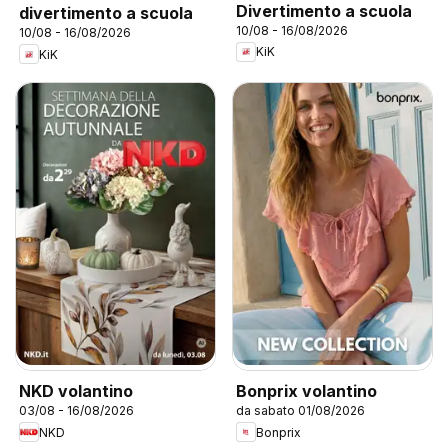
Divertimento a scuola
divertimento a scuola
10/08 - 16/08/2026
10/08 - 16/08/2026
KiK
KiK
NKD volantino
Bonprix volantino
03/08 - 16/08/2026
da sabato 01/08/2026
NKD
Bonprix