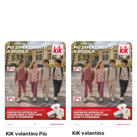
KiK volantino
KiK volantino Più