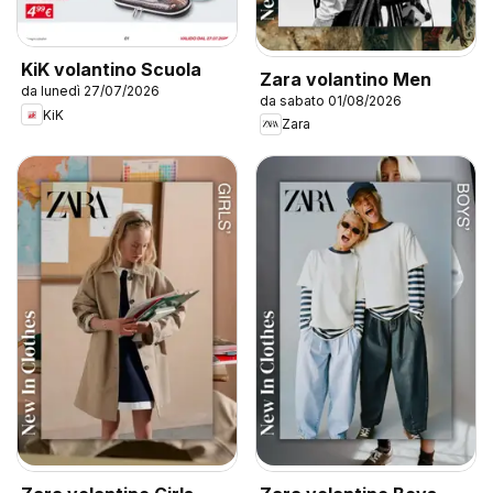
KiK volantino Scuola
Zara volantino Men
da lunedì 27/07/2026
da sabato 01/08/2026
KiK
Zara