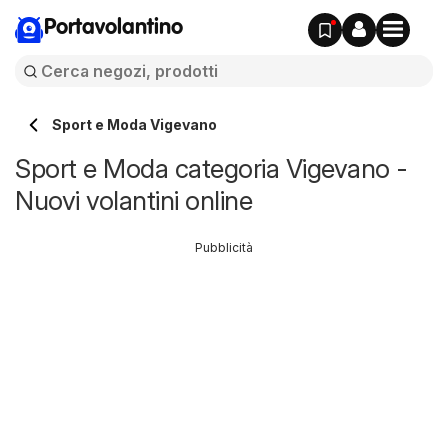
Portavolantino
Sport e Moda Vigevano
Sport e Moda categoria Vigevano -
Nuovi volantini online
Pubblicità