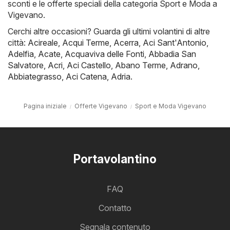
sconti e le offerte speciali della categoria Sport e Moda a
Vigevano.
Cerchi altre occasioni? Guarda gli ultimi volantini di altre
città:
Acireale
,
Acqui Terme
,
Acerra
,
Aci Sant'Antonio
,
Adelfia
,
Acate
,
Acquaviva delle Fonti
,
Abbadia San
Salvatore
,
Acri
,
Aci Castello
,
Abano Terme
,
Adrano
,
Abbiategrasso
,
Aci Catena
,
Adria
.
Pagina iniziale
Offerte Vigevano
Sport e Moda Vigevano
Portavolantino
FAQ
Contatto
Segnala contenuto