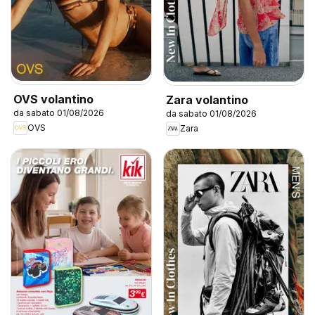
OVS volantino
Zara volantino
da sabato 01/08/2026
da sabato 01/08/2026
OVS
Zara