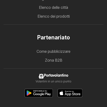
Elenco delle città
Elenco dei prodotti
Partenariato
Come pubblicizzare
Zona B2B
Portavolantino
Volantini in un unico punto