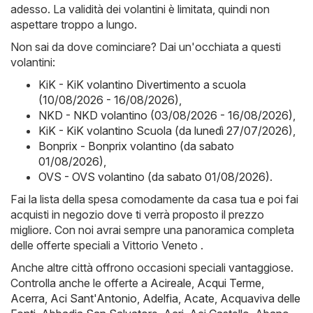
adesso. La validità dei volantini è limitata, quindi non
aspettare troppo a lungo.
Non sai da dove cominciare? Dai un'occhiata a questi
volantini:
KiK - KiK volantino Divertimento a scuola
(10/08/2026 - 16/08/2026)
,
NKD - NKD volantino (03/08/2026 - 16/08/2026)
,
KiK - KiK volantino Scuola (da lunedì 27/07/2026)
,
Bonprix - Bonprix volantino (da sabato
01/08/2026)
,
OVS - OVS volantino (da sabato 01/08/2026)
.
Fai la lista della spesa comodamente da casa tua e poi fai
acquisti in negozio dove ti verrà proposto il prezzo
migliore. Con noi avrai sempre una panoramica completa
delle offerte speciali a Vittorio Veneto .
Anche altre città offrono occasioni speciali vantaggiose.
Controlla anche le offerte a
Acireale
,
Acqui Terme
,
Acerra
,
Aci Sant'Antonio
,
Adelfia
,
Acate
,
Acquaviva delle