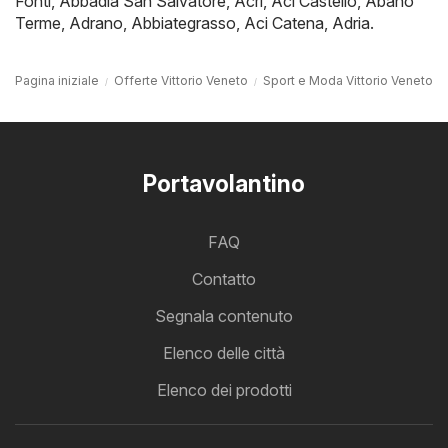
Fonti
,
Abbadia San Salvatore
,
Acri
,
Aci Castello
,
Abano
Terme
,
Adrano
,
Abbiategrasso
,
Aci Catena
,
Adria
.
Pagina iniziale
Offerte Vittorio Veneto
Sport e Moda Vittorio Veneto
Portavolantino
FAQ
Contatto
Segnala contenuto
Elenco delle città
Elenco dei prodotti