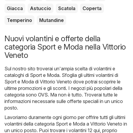
Giacca
Astuccio
Scatola
Coperta
Temperino
Mutandine
Nuovi volantini e offerte della
categoria Sport e Moda nella Vittorio
Veneto
Sul nostro sito troverai un'ampia scelta di volantini e
cataloghi di
Sport e Moda
. Sfoglia gli ultimi volantini di
Sport e Moda di Vittorio Veneto dove potrai scoprire le
ultime promozioni e gli sconti. I negozi più popolari della
categoria sono
OVS
. Ma non è tutto. Troverai tutte le
informazioni necessarie sulle offerte speciali in un unico
posto.
Lavoriamo duramente ogni giorno per offrire tutti gli ultimi
volantini della categoria Sport e Moda a Vittorio Veneto in
un unico posto. Puoi trovare i volantini 12 qui, proprio