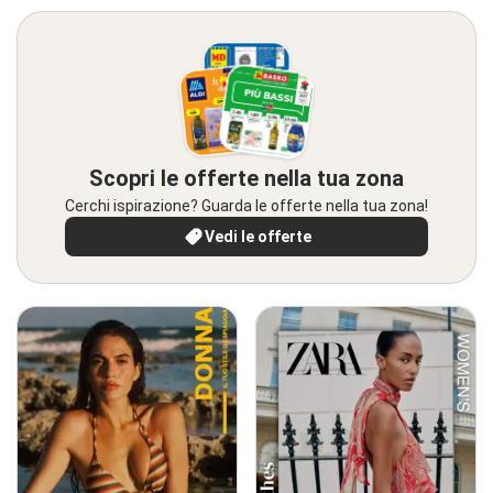
Scopri le offerte nella tua zona
Cerchi ispirazione? Guarda le offerte nella tua zona!
Vedi le offerte