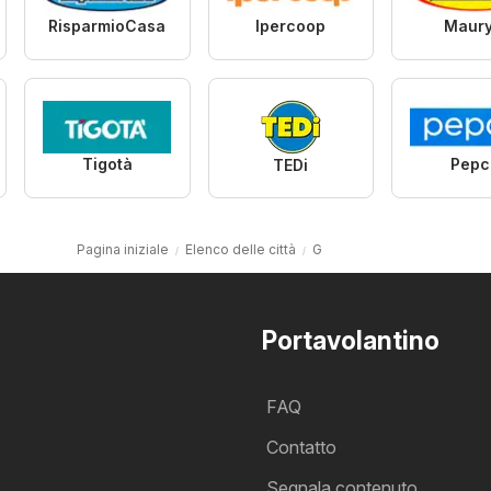
RisparmioCasa
Ipercoop
Maury
Tigotà
Pepc
TEDi
Pagina iniziale
Elenco delle città
G
Portavolantino
FAQ
Contatto
Segnala contenuto