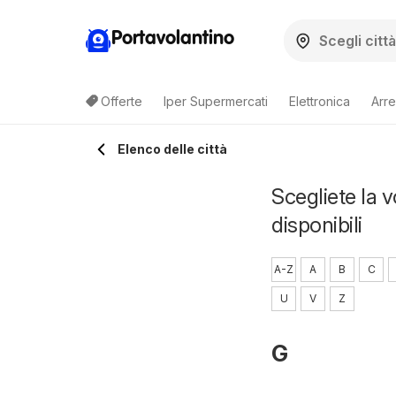
Portavolantino
Offerte
Iper Supermercati
Elettronica
Arre
Elenco delle città
Scegliete la v
disponibili
A-Z
A
B
C
U
V
Z
G