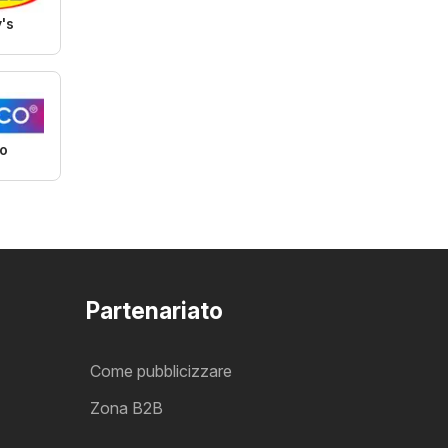
's
o
Partenariato
Come pubblicizzare
Zona B2B