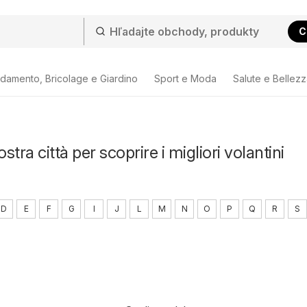
C
damento, Bricolage e Giardino
Sport e Moda
Salute e Bellez
ostra città per scoprire i migliori volantini
D
E
F
G
I
J
L
M
N
O
P
Q
R
S