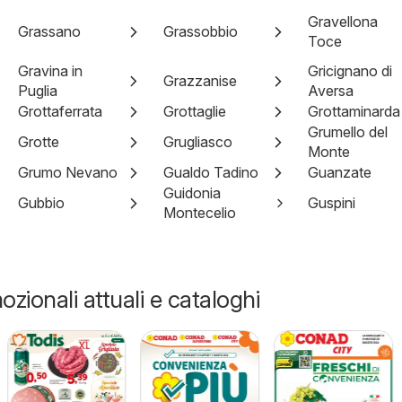
Gravellona
Grassano
Grassobbio
Toce
Gravina in
Gricignano di
Grazzanise
Puglia
Aversa
Grottaferrata
Grottaglie
Grottaminarda
Grumello del
Grotte
Grugliasco
Monte
Grumo Nevano
Gualdo Tadino
Guanzate
Guidonia
Gubbio
Guspini
Montecelio
zionali attuali e cataloghi