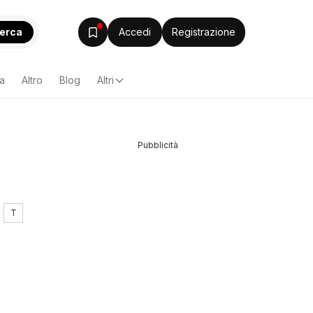
erca
Accedi
Registrazione
za
Altro
Blog
Altri
Pubblicità
T