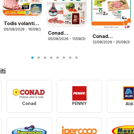
Todis volantino
06/08/2026 - 16/08/2026
Lazio
Conad
Conad
05/08/2026 - 11/08/2026
volantino
12/08/2026 - 25/08/20
volantino City
026
Convenienza
Lazio
Più Lazio
ti
Conad
PENNY
Aldi