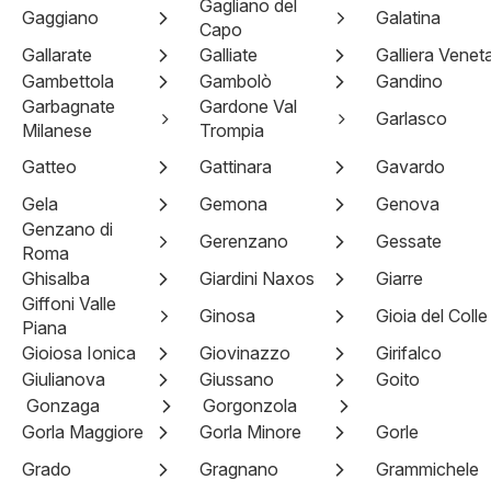
Gagliano del
Gaggiano
Galatina
Capo
Gallarate
Galliate
Galliera Venet
Gambettola
Gambolò
Gandino
Garbagnate
Gardone Val
Garlasco
Milanese
Trompia
Gatteo
Gattinara
Gavardo
Gela
Gemona
Genova
Genzano di
Gerenzano
Gessate
Roma
Ghisalba
Giardini Naxos
Giarre
Giffoni Valle
Ginosa
Gioia del Colle
Piana
Gioiosa Ionica
Giovinazzo
Girifalco
Giulianova
Giussano
Goito
Gonzaga
Gorgonzola
Gorla Maggiore
Gorla Minore
Gorle
Grado
Gragnano
Grammichele